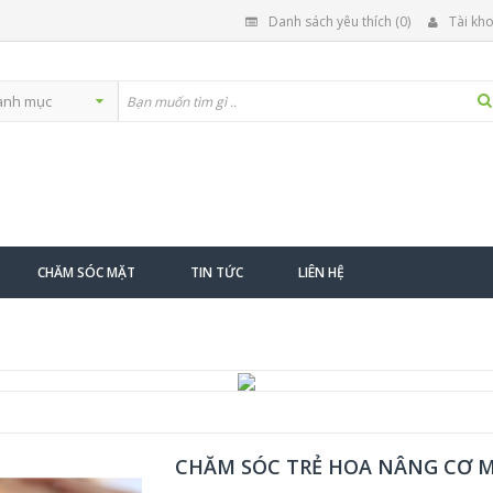
Danh sách yêu thích (0)
Tài kh
CHĂM SÓC MẶT
TIN TỨC
LIÊN HỆ
CHĂM SÓC TRẺ HOA NÂNG CƠ 