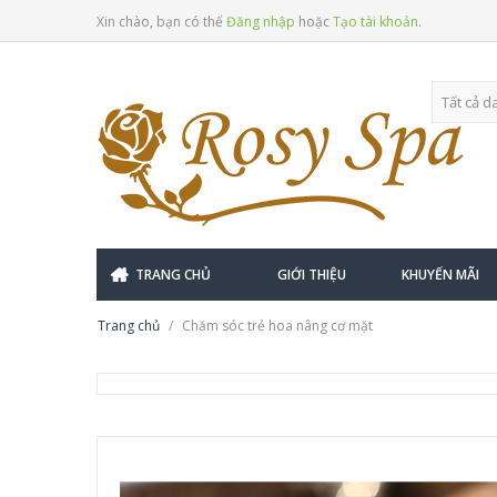
Xin chào, bạn có thể
Đăng nhập
hoặc
Tạo tài khoản
.
TRANG CHỦ
GIỚI THIỆU
KHUYẾN MÃI
Trang chủ
Chăm sóc trẻ hoa nâng cơ mặt