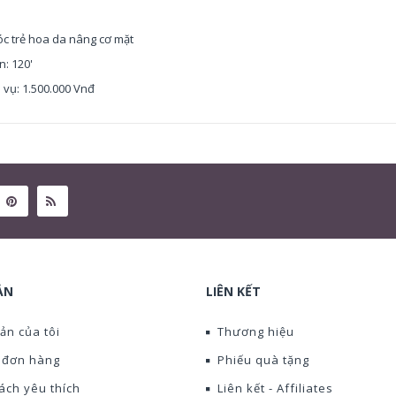
c trẻ hoa da nâng cơ mặt
n: 120'
 vụ: 1.500.000 Vnđ
ẢN
LIÊN KẾT
ản của tôi
Thương hiệu
ử đơn hàng
Phiếu quà tặng
ách yêu thích
Liên kết - Affiliates